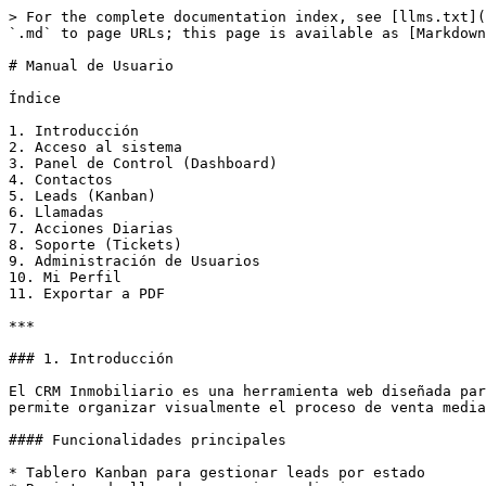
> For the complete documentation index, see [llms.txt](https://docs.byronbutler.com/llms.txt). Markdown versions of documentation pages are available by appending `.md` to page URLs; this page is available as [Markdown](https://docs.byronbutler.com/crm-inmobiliario/manual-de-usuario.md).

# Manual de Usuario

Índice

1. Introducción
2. Acceso al sistema
3. Panel de Control (Dashboard)
4. Contactos
5. Leads (Kanban)
6. Llamadas
7. Acciones Diarias
8. Soporte (Tickets)
9. Administración de Usuarios
10. Mi Perfil
11. Exportar a PDF

***

### 1. Introducción

El CRM Inmobiliario es una herramienta web diseñada para ayudar a asesores inmobiliarios a gestionar sus clientes, leads, llamadas y acciones diarias. El sistema permite organizar visualmente el proceso de venta mediante un tablero Kanban, registrar el historial de comunicaciones y obtener métricas clave del negocio.

#### Funcionalidades principales

* Tablero Kanban para gestionar leads por estado
* Registro de llamadas y acciones diarias
* Agenda de contactos
* Dashboard con KPIs, gráficos y filtros por periodo
* Sistema de roles (admin / usuario)
* Módulo de soporte técnico con tickets
* Exportación a PDF del dashboard

***

### 2. Acceso al Sistema

#### 2.1. Iniciar sesión

1. Abre la URL del CRM en tu navegador.
2. Introduce tu **usuario** y **contraseña**.
3. Haz clic en **"Iniciar sesión"**.

#### 2.2. Registrarse

1. En la pantalla de login, haz clic en **"Crear cuenta"**.
2. Completa los campos: **Nombre completo**, **Correo electrónico**, **Usuario** y **Contraseña**.
3. Haz clic en **"Crear cuenta"**.
4. Recibirás un mensaje de confirmación. Tu cuenta queda **pendiente de activación** por el administrador.
5. El administrador recibirá una notificación por email automáticamente.

#### 2.3. Cerrar sesión

Haz clic en el botón **"Cerrar sesión"** en la esquina superior derecha.

***

### 3. Panel de Control (Dashboard)

El dashboard ofrece una visión general del negocio con indicadores clave y gráficos.

#### 3.1. Barra de estadísticas

En la parte superior se muestran:

| Indicador            | Descripción                               |
| -------------------- | ----------------------------------------- |
| **Total**            | Número total de leads                     |
| **Vendidos**         | Leads en estado VENDIDO                   |
| **Fact. Realizada**  | Suma de facturación de leads vendidos     |
| **Fact. Pendiente**  | Suma de facturación del resto de leads    |
| **Realizado Asesor** | Retorno del asesor sobre leads vendidos   |
| **Pendiente Asesor** | Retorno del asesor sobre leads pendientes |
| **Captados**         | Número de leads captados                  |

Los indicadores con valor 0 se ocultan automáticamente.

#### 3.2. Filtros por periodo

Puedes filtrar los datos del dashboard por:

* **Mes**: selecciona un mes y año concretos.
* **Trimestre**: selecciona un trimestre (Q1-Q4) y año.
* **Año**: selecciona un año.
* **Todo**: muestra todos los datos sin filtrar.

#### 3.3. Tarjetas KPI

Resumen visual con: Total, Vendidos, Fact. Realizada, Fact. Pendiente, Realizado Asesor, Pendiente Asesor, Captados, Llamadas, Tasa de Éxito, Valor Inmuebles, Tasa de Conversión, Valor Cartera.

#### 3.4. Gráficos

* **Llamadas por mes**: gráfico de barras con las llamadas registradas cada mes.
* **Resultado llamadas**: gráfico de donut (éxito / perdidas).
* **Acc